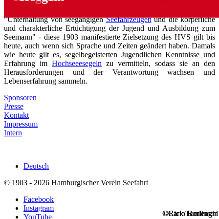
"Unterhaltung von seegängigen
Seefahrzeugen
und die körperliche
und charakterliche Ertüchtigung der Jugend und Ausbildung zum
Seemann" - diese 1903 manifestierte Zielsetzung des HVS gilt bis
heute, auch wenn sich Sprache und Zeiten geändert haben. Damals
wie heute gilt es, segelbegeisterten Jugendlichen Kenntnisse und
Erfahrung im
Hochseeesegeln
zu vermitteln, sodass sie an den
Herausforderungen und der Verantwortung wachsen und
Lebenserfahrung sammeln.
Sponsoren
Presse
Kontakt
Impressum
Intern
Deutsch
© 1903 - 2026 Hamburgischer Verein Seefahrt
Facebook
Instagram
©Carlo Borlenghi
©Carlo Borlenghi
©Rick Tomlinson
YouTube