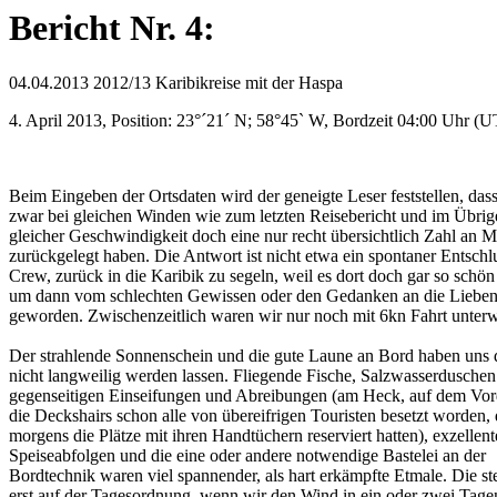
Bericht Nr. 4:
04.04.2013
2012/13 Karibikreise mit der Haspa
4. April 2013, Position: 23°´21´ N; 58°45` W, Bordzeit 04:00 Uhr
Beim Eingeben der Ortsdaten wird der geneigte Leser feststellen, das
zwar bei gleichen Winden wie zum letzten Reisebericht und im Übrig
gleicher Geschwindigkeit doch eine nur recht übersichtlich Zahl an M
zurückgelegt haben. Die Antwort ist nicht etwa ein spontaner Entschl
Crew, zurück in die Karibik zu segeln, weil es dort doch gar so schön
um dann vom schlechten Gewissen oder den Gedanken an die Lieben da
geworden. Zwischenzeitlich waren wir nur noch mit 6kn Fahrt unterw
Der strahlende Sonnenschein und die gute Laune an Bord haben uns d
nicht langweilig werden lassen. Fliegende Fische, Salzwasserduschen
gegenseitigen Einseifungen und Abreibungen (am Heck, auf dem Vo
die Deckshairs schon alle von übereifrigen Touristen besetzt worden, 
morgens die Plätze mit ihren Handtüchern reserviert hatten), exzellent
Speiseabfolgen und die eine oder andere notwendige Bastelei an der
Bordtechnik waren viel spannender, als hart erkämpfte Etmale. Die s
erst auf der Tagesordnung, wenn wir den Wind in ein oder zwei Tage