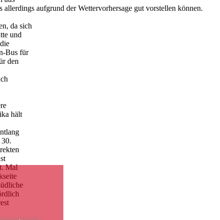
allerdings aufgrund der Wettervorhersage gut vorstellen können.
n, da sich
tte und
die
n-Bus für
ür den
uch
ere
ka hält
entlang
 30.
rekten
st
t. Mal
kseite
südliche
rdlich
est