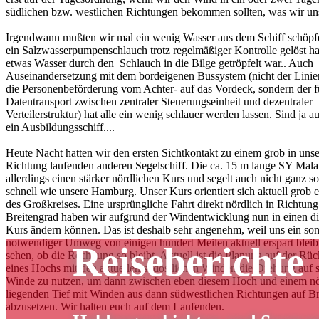
südlichen bzw. westlichen Richtungen bekommen sollten, was wir uns 
Irgendwann mußten wir mal ein wenig Wasser aus dem Schiff schöpfe
ein Salzwasserpumpenschlauch trotz regelmäßiger Kontrolle gelöst ha
etwas Wasser durch den Schlauch in die Bilge getröpfelt war.. Auch 
Auseinandersetzung mit dem bordeigenen Bussystem (nicht der Linie
die Personenbeförderung vom Achter- auf das Vordeck, sondern der f
Datentransport zwischen zentraler Steuerungseinheit und dezentraler
Verteilerstruktur) hat alle ein wenig schlauer werden lassen. Sind ja a
ein Ausbildungsschiff....
Heute Nacht hatten wir den ersten Sichtkontakt zu einem grob in uns
Richtung laufenden anderen Segelschiff. Die ca. 15 m lange SY Malai
allerdings einen stärker nördlichen Kurs und segelt auch nicht ganz so
schnell wie unsere Hamburg. Unser Kurs orientiert sich aktuell grob 
des Großkreises. Eine ursprüngliche Fahrt direkt nördlich in Richtung
Breitengrad haben wir aufgrund der Windentwicklung nun in einen di
Kurs ändern können. Das ist deshalb sehr angenehm, weil uns ein son
notwendiger Umweg von einigen hundert Meilen aktuell erspart bleib
Reiseberichte
sehen, ob die Rechnung so bleibt. Aktuell ist die Planung auf der Rüc
eines Hochs mit den aktuellen südöstlichen Winden die Drehung auf 
Winde zu nutzen, um dann zwischen eben diesem Hoch und einem nö
liegenden Tief mit Winden aus dann südwestlichen Richtungen auf Br
abzusetzen. Wir halten euch auf dem Laufenden.