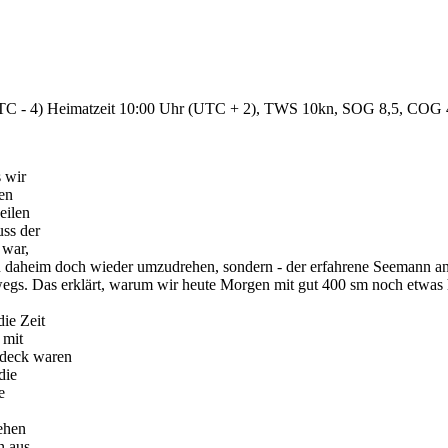
 (UTC - 4) Heimatzeit 10:00 Uhr (UTC + 2), TWS 10kn, SOG 8,5, COG 
s wir
en
eilen
uss der
 war,
heim doch wieder umzudrehen, sondern - der erfahrene Seemann an Lan
egs. Das erklärt, warum wir heute Morgen mit gut 400 sm noch etwas h
ie Zeit
 mit
rdeck waren
die
e
tehen
n aus