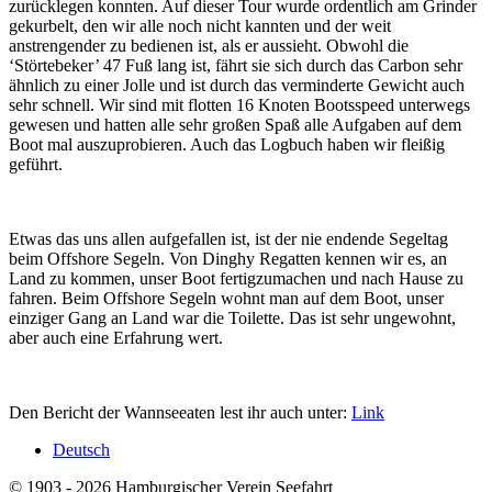
zurücklegen konnten. Auf dieser Tour wurde ordentlich am Grinder
gekurbelt, den wir alle noch nicht kannten und der weit
anstrengender zu bedienen ist, als er aussieht. Obwohl die
‘Störtebeker’ 47 Fuß lang ist, fährt sie sich durch das Carbon sehr
ähnlich zu einer Jolle und ist durch das verminderte Gewicht auch
sehr schnell. Wir sind mit flotten 16 Knoten Bootsspeed unterwegs
gewesen und hatten alle sehr großen Spaß alle Aufgaben auf dem
Boot mal auszuprobieren. Auch das Logbuch haben wir fleißig
geführt.
Etwas das uns allen aufgefallen ist, ist der nie endende Segeltag
beim Offshore Segeln. Von Dinghy Regatten kennen wir es, an
Land zu kommen, unser Boot fertigzumachen und nach Hause zu
fahren. Beim Offshore Segeln wohnt man auf dem Boot, unser
einziger Gang an Land war die Toilette. Das ist sehr ungewohnt,
aber auch eine Erfahrung wert.
Den Bericht der Wannseeaten lest ihr auch unter:
Link
Deutsch
© 1903 - 2026 Hamburgischer Verein Seefahrt