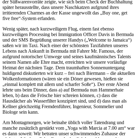
der Süßwarenvorräte zeigte, wie sich beim Check der Buchhaltung
später herausstellte, dass unsere Naschkatzen aufgrund ihres
irritierenden Charmes an der Kasse ungewollt das „Buy one, get
five free“-System erfanden.
Wenig später, nach kurzweiligem Flug, einem fast ebenso
kurzweiligen Processing bei Immigration Officer Davis in Bermuda
und der SMS Begrüßung unserer Handys („Welcome to Jamaica“)
saßen wir im Taxi. Nach einer der schönsten Taxifahrten unseres
Lebens nach Ankunft in Bermuda mit Fahrer Mr. Famous, der
aufgrund notorischer Umwege und seines kaufmännisches Talents
seinem Namen alle Ehre macht, erreichten wir unsere vorläufige
Heimat der nächsten Tage. Dem traumhaften Sonnenuntergang
huldigend diskutierten wir kurz – frei nach Biermann – die aktuellen
Wolkenformationen (wären sie ein Döner gewesen, hießen sie
„einmal komplett mit allem und scharfer Soße“). Der erste Abend
lehrte uns beim Dinner, dass a) auf Bermuda nun Hammerhaie
leben, b) dass die Frösche hier schreien können, c) dass die
Hausdächer als Wasserfilter konzipiert sind, und d) dass man als
Kellner gleichzeitig Fremdenführer, Ingenieur, Sommelier und
Biologe sein kann.
Am Montagmorgen, wie beinahe üblich voller Tatendrang und
manche zusätzlich gestärkt vom „Yoga with Marcia at 7.00 am“ war
es dann soweit: Wir betraten unser schwimmendes Zuhause der