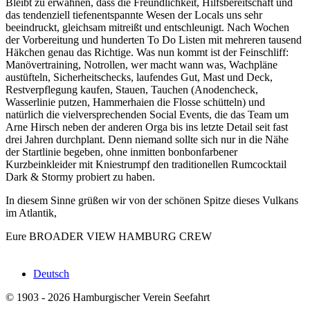
Bleibt zu erwähnen, dass die Freundlichkeit, Hilfsbereitschaft und
das tendenziell tiefenentspannte Wesen der Locals uns sehr
beeindruckt, gleichsam mitreißt und entschleunigt. Nach Wochen
der Vorbereitung und hunderten To Do Listen mit mehreren tausend
Häkchen genau das Richtige. Was nun kommt ist der Feinschliff:
Manövertraining, Notrollen, wer macht wann was, Wachpläne
austüfteln, Sicherheitschecks, laufendes Gut, Mast und Deck,
Restverpflegung kaufen, Stauen, Tauchen (Anodencheck,
Wasserlinie putzen, Hammerhaien die Flosse schütteln) und
natürlich die vielversprechenden Social Events, die das Team um
Arne Hirsch neben der anderen Orga bis ins letzte Detail seit fast
drei Jahren durchplant. Denn niemand sollte sich nur in die Nähe
der Startlinie begeben, ohne inmitten bonbonfarbener
Kurzbeinkleider mit Kniestrumpf den traditionellen Rumcocktail
Dark & Stormy probiert zu haben.
In diesem Sinne grüßen wir von der schönen Spitze dieses Vulkans
im Atlantik,
Eure BROADER VIEW HAMBURG CREW
Deutsch
© 1903 - 2026 Hamburgischer Verein Seefahrt