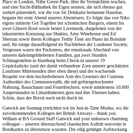
Place in London, Nähe Green Park, über ihr Vermächtnis wachen,
und eine Yacht-Bibliothek ihr Eigen nennen, die sich ebenso gut
sortiert präsentiert, wie die von Sir Drinkalot bemannte Hausbar,
begann der erste Abend unseres Abenteuers. Es folgte das von Niko
eigens initiierte Get Together bei schottischen Burgern, einem bis
zwei Gläsern Rosé sowie bester Livemusik, dargeboten von der
inkarnierten Kreuzung aus Shakira, Amy Winehouse und Ed
Sheeran sowie ihrem Kollegen Teddy Taste am Piano im Boisdale
und, für einige darauffolgend im Nachtleben der Londoner Society.
Vergessen waren der Packstress, der emotionale Abschied von
unseren daheimgebliebenen Familien, gut zwei Stunden
Schlangestehen in Hamburg beim Check-in unserer 19
Gepäckstücke (und der damit verbundene Zorn unserer geschätzten
Londoner Mitreisenden über eben diese) und der wachsende
Respekt vor dem hocherhobenen Arm des Gesetzes der Customs
Authorities des Commonwealth, die mit gefriergetrockneter
Nahrung, Bauschaum und Feuerlöschern, sowie mindestens 10.000
Amperstunden in Litiumbatterien gern mal ihre Themen haben.
Schön, dass der Brexit noch nicht durch ist.
Gatwick am Sonntag erreichten wir im Just-in-Time Modus, wo die
zuvorkommenden Kollegen der British Airways – thank you
William at BA Ground Staff Gatwick and your unknown charming
colleague – unseren überraschend chaotischen Auftritt souverän in
Bordkarten zu übersetzen wussten. Die eilig getätigte Aufstockung