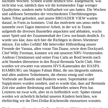
nächsten Wochen. Schnell wurde deutlich bzw. klargemacht, was
nicht klar war, nämlich dass wir die kommenden Tage weniger
Qualitytime, sondern mehr Schiffsarbeit vor uns hatten. Die Wochen
und zahllosen Seemeilen der verschiedenen Überführungstrips
hatten Tribut gefordert, und unsere BROADER VIEW wartete
darauf, in Form zu kommen. Und das motivierte uns umso mehr: In
nunmehr zwei Tagen intensiver Arbeit, in der wir in Teams
aufgeteilt die diversen Baustellen anpackten und abhakten, wuchs
unser Spirit und der Zusammenhalt der Crew nochmals deutlich. Es
wurde uns klar, dass sich hier die Richtigen in dieses Abenteuer
stürzen. Ein tolles Gefühl! Mit liebevoller Hilfestellung unsere
Freunde der Varuna, allen voran Tim Daase, sowie dem Dockyard-
Chef Willy Freeman, konnten wir mit unserem NRV-Vorsitzenden
Andreas Christiansen und seiner Frau Carla an Bord bereits nach
acht Stunden übersetzen in den Royal Bermuda Yacht Club. Hier
wurden wir erwartet von unseren HVS-Kameraden der HASPA
HAMBURG um Skipper Fabian Bläsi, die uns längsseits nahmen,
und allen anderen Teilnehmern, die ebenso emsig und voller
Vorfreude am Basteln und Bunkern waren. Supermärkte und
Supplystores wurden sondiert, und es wurde klar, dass auf Bermuda
Zeit eine andere Bedeutung und Materielles seinen Preis hat.
Letzteres tut zwar weh, aber ist es hoffentlich wert. Später einmal
werden wir sicherlich lächelnd unseren Kindern berichten, wie
ehrfürchtig wir die Drei-Dollar-Küchenrolle einzusetzen wussten.