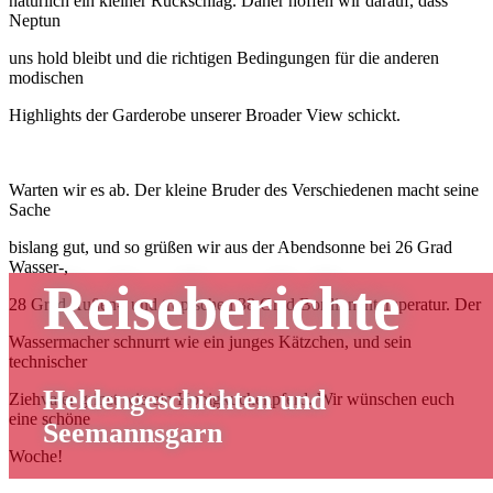
natürlich ein kleiner Rückschlag. Daher hoffen wir darauf, dass
Neptun
uns hold bleibt und die richtigen Bedingungen für die anderen
modischen
Highlights der Garderobe unserer Broader View schickt.
Warten wir es ab. Der kleine Bruder des Verschiedenen macht seine
Sache
bislang gut, und so grüßen wir aus der Abendsonne bei 26 Grad
Wasser-,
Reiseberichte
28 Grad Außen-, und tropischen 38 Grad Bordinnentemperatur. Der
Wassermacher schnurrt wie ein junges Kätzchen, und sein
technischer
Heldengeschichten und
Ziehvater grinst wie ein Honigkuchenpferd. Wir wünschen euch
eine schöne
Seemannsgarn
Woche!